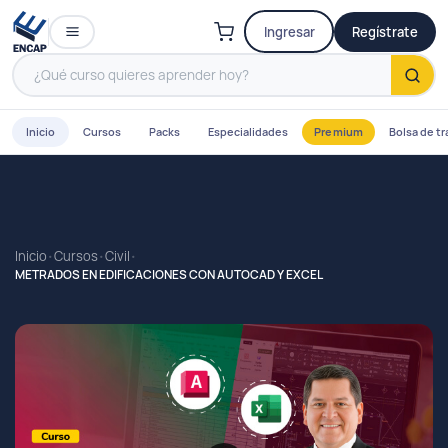
Ingresar
Regístrate
Inicio
Cursos
Packs
Especialidades
Premium
Bolsa de tr
Inicio
Cursos
Civil
METRADOS EN EDIFICACIONES CON AUTOCAD Y EXCEL