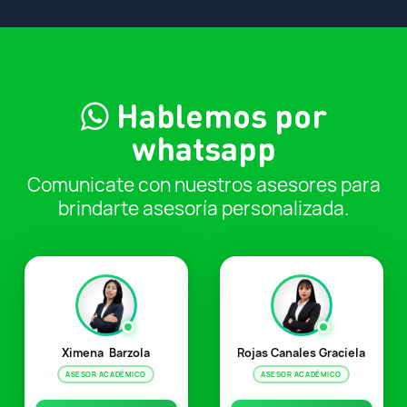
Hablemos por
whatsapp
Comunicate con nuestros asesores para
brindarte asesoría personalizada.
Ximena Barzola
Rojas Canales Graciela
ASESOR ACADÉMICO
ASESOR ACADÉMICO