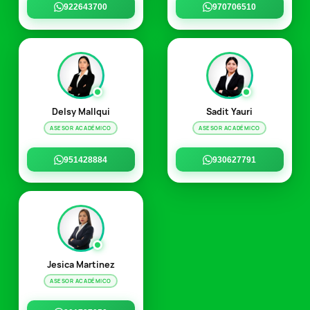
922643700
970706510
Delsy Mallqui
Sadit Yauri
ASESOR ACADÉMICO
ASESOR ACADÉMICO
951428884
930627791
Jesica Martinez
ASESOR ACADÉMICO