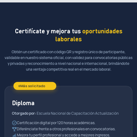
6.3. Instalaciones Sanitarias - Sistema de
0:19:51
Agua Parte 2
Evaluación
5.5. Arquitectura - Carpinteria
0:13:21
6.4. Instalaciones Sanitarias - Sistema de
Certifícate y mejora tus
oportunidades
0:12:24
5.6. Arquitectura - Muros y Tabiques de
Desagüe
0:13:51
laborales
Albañilería
6.5. Instalaciones Sanitarias - Sistema de
Obtén un certificado con código QR y registro único de participante,
0:10:14
5.7. Arquitectura - Muros y Tabiques de
Desagüe Parte 2
validable en nuestro sistema oficial, con validez para convocatorias públicas
0:13:49
Albañilería Parte 2
y privadas y reconocimiento a nivel nacional e internacional, brindándote
una ventaja competitiva real en el mercado laboral.
6.6. Instalaciones Eléctricas
0:17:31
Evaluación
Más solicitado
Evaluación
Diploma
Otorgado por:
Escuela Nacional de Capacitación Actualización
Certificación digital por 120 horas académicas.
Diferénciate frente a otros profesionales en convocatorias.
Mejora tu perfil profesional y accede a mejores ingresos.